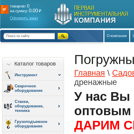
0
товаров:
0.00
₽
на сумму:
Оформить заказ
О компании
Погружны
Каталог товаров
Главная
\
Садов
Инструмент
дренажные
Сварочное
оборудование
У нас Вы
Станки,
оборудование,
оптовым 
техника
ДАРИМ С
Грузоподъемное
оборудование