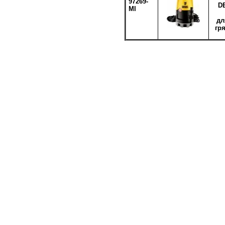
97269-
D
MI
дл
гр