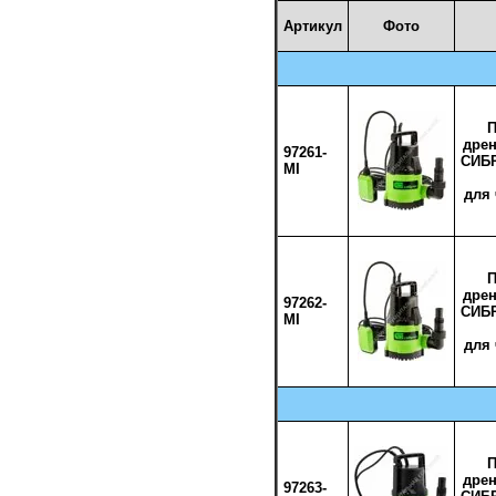
Артикул
Фото
П
дре
97261-
СИБР
MI
для
П
дре
97262-
СИБР
MI
для
П
дре
97263-