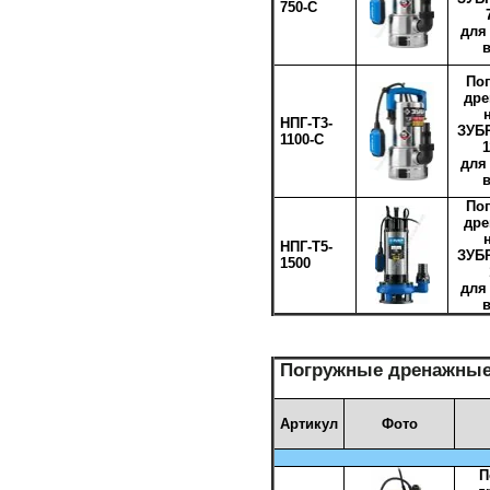
750-С
для
По
др
НПГ-Т3-
ЗУБР
1100-С
1
для
По
др
НПГ-Т5-
ЗУБР
1500
для
Погружные дренажные
Артикул
Фото
П