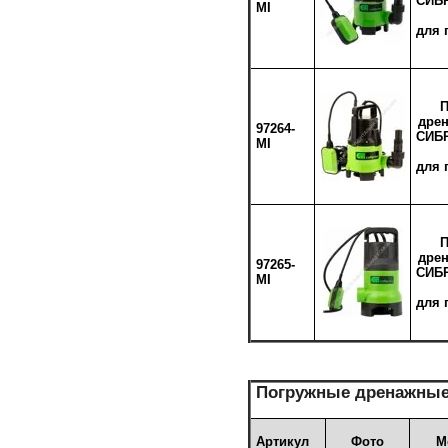
СИБР
MI
для 
П
дре
97264-
СИБР
MI
для
П
дре
97265-
СИБР
MI
для
Погружные дренажные
Артикул
Фото
М