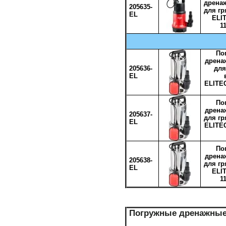
дрена
205635-
для г
EL
ELI
1
По
дрена
205636-
для
EL
ELITE
По
дрена
205637-
для г
EL
ELITE
По
дрена
205638-
для г
EL
ELI
1
Погружные дренажные