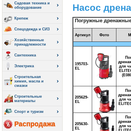
Садовая техника и
Насос дрена
оборудование
Крепеж
Погружные дренажные
Спецодежда и СИЗ
Артикул
Фото
М
Хозяйственные
принадлежности
Сантехника
По
дрена
195703-
Электрика
для ч
EL
ELITE
(E08
Строительная
химия, масла и
смазки
По
дрена
Строительные
205629-
для ч
материалы
EL
ELITE
Спорт и туризм
По
дрена
Распродажа
205630-
для ч
EL
ELITE