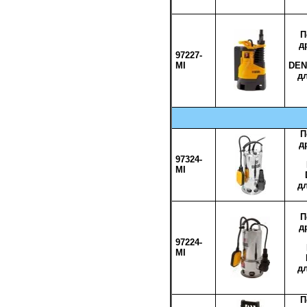
П
д
97227-
MI
DEN
дл
П
д
97324-
MI
дл
П
д
97224-
MI
дл
П