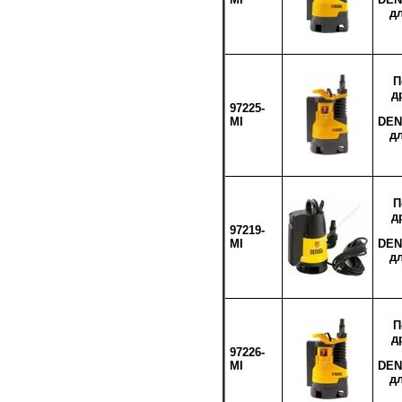
дл
П
д
97225-
MI
DEN
дл
П
д
97219-
MI
DEN
дл
П
д
97226-
MI
DEN
дл