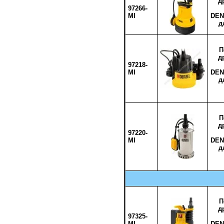
д
97266-
MI
DEN
д
П
д
97218-
MI
DEN
д
П
д
97220-
MI
DEN
д
П
д
97325-
MI
DEN