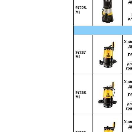
д
97228-
MI
дл
Уни
д
97267-
D
MI
дл
гр
Уни
д
97268-
D
MI
дл
гр
Уни
д