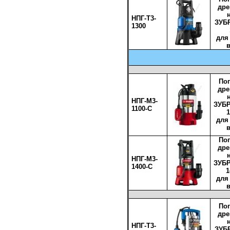
др
НПГ-Т3-
ЗУБР
1300
для
По
др
НПГ-М3-
ЗУБР
1100-С
1
для
По
др
НПГ-М3-
ЗУБР
1400-С
1
для
По
др
НПГ-Т3-
ЗУБР