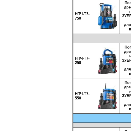
По
др
НПЧ-Т3-
ЗУБР
750
для
По
др
НПЧ-Т7-
ЗУБР
250
для
По
др
НПЧ-Т7-
ЗУБР
550
для