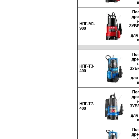
По
др
НПГ-М1-
ЗУБР
900
для
По
др
НПГ-Т3-
ЗУБР
400
для
По
др
НПГ-Т7-
ЗУБР
400
для
По
др