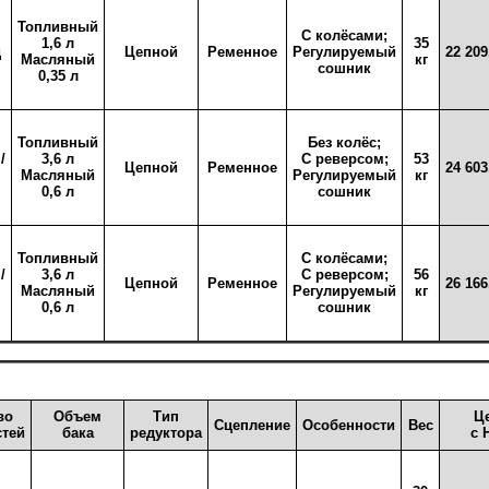
Топливный
С колёсами;
1,6 л
35
д
Цепной
Ременное
Регулируемый
22 209
Масляный
кг
сошник
0,35 л
Топливный
Без колёс;
/
3,6 л
С реверсом;
53
Цепной
Ременное
24 603
Масляный
Регулируемый
кг
0,6 л
сошник
Топливный
С колёсами;
/
3,6 л
С реверсом;
56
Цепной
Ременное
26 166
Масляный
Регулируемый
кг
0,6 л
сошник
во
Объем
Тип
Ц
Сцепление
Особенности
Вес
стей
бака
редуктора
с 