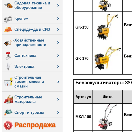
Садовая техника и
оборудование
Крепеж
Бен
GK-150
Спецодежда и СИЗ
Хозяйственные
принадлежности
Сантехника
Бен
GK-170
Электрика
Строительная
химия, масла и
Бензокультиваторы
ЗУ
смазки
Артикул
Фото
Строительные
материалы
Спорт и туризм
Бен
МКЛ-100
Распродажа