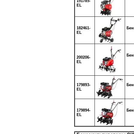
191785-
EL
182461-
Бен
EL
Бен
200206-
EL
179893-
Бен
EL
179894-
Бен
EL