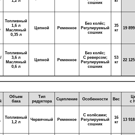
1,2 л
кг
сошник
Топливный
Без колёс;
1,6 л
35
д
Цепной
Ременное
Регулируемый
19 899
Масляный
кг
сошник
0,35 л
Топливный
Без колёс;
/
3,6 л
С реверсом;
53
Цепной
Ременное
22 125
Масляный
Регулируемый
кг
0,6 л
сошник
Объем
Тип
Ц
Сцепление
Особенности
Вес
й
бака
редуктора
с 
С колёсами;
Топливный
16
д
Червячный
Ременное
Регулируемый
13 918
1,2 л
кг
сошник