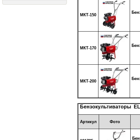
Бен
МКТ-150
Бен
МКТ-170
Бен
МКТ-200
Бензокультиваторы
EL
Артикул
Фото
Бен