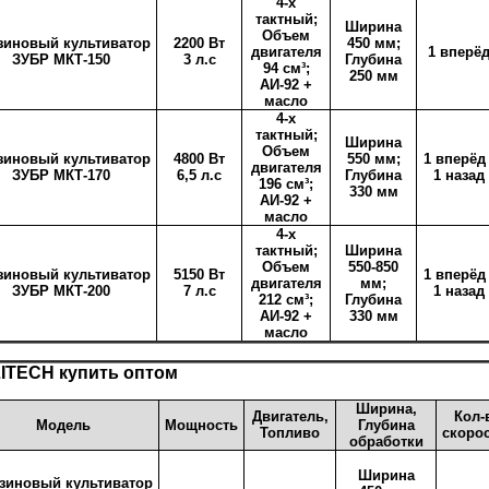
4-х
тактный;
Ширина
Объем
зиновый культиватор
2200 Вт
450 мм;
двигателя
1 вперё
ЗУБР МКТ-150
3 л.с
Глубина
94 см³;
250 мм
АИ-92 +
масло
4-х
тактный;
Ширина
Объем
зиновый культиватор
4800 Вт
550 мм;
1 вперёд 
двигателя
ЗУБР МКТ-170
6,5 л.с
Глубина
1 назад
196 см³;
330 мм
АИ-92 +
масло
4-х
тактный;
Ширина
Объем
550-850
зиновый культиватор
5150 Вт
1 вперёд 
двигателя
мм;
ЗУБР МКТ-200
7 л.с
1 назад
212 см³;
Глубина
АИ-92 +
330 мм
масло
ITECH купить оптом
Ширина,
Двигатель,
Кол-
Модель
Мощность
Глубина
Топливо
скоро
обработки
Ширина
зиновый культиватор