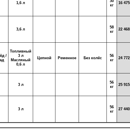
30
1,6 л
16 475
кг
58
3,6 л
22 468
кг
Топливный
ёд /
3 л
56
Цепной
Ременное
Без колёс
24 772
зад
Масляный
кг
0,6 л
56
3 л
25 915
кг
56
3 л
27 440
кг