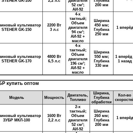
STEHER GK-100
2,2 л.с
двигателя
Глубина
52 см³;
200 мм
АИ-92
4-х
тактный;
Ширина
Объем
зиновый культиватор
2200 Вт
450 мм;
двигателя
1 вперё
STEHER GK-150
3 л.с
Глубина
94 см³;
250 мм
АИ-92 +
масло
4-х
тактный;
Ширина
Объем
зиновый культиватор
4800 Вт
550 мм;
1 вперёд 
двигателя
STEHER GK-170
6,5 л.с
Глубина
1 назад
196 см³;
330 мм
АИ-92 +
масло
БР купить оптом
Ширина,
Двигатель,
Кол-во
Модель
Мощность
Глубина
Топливо
скоросте
обработки
2-х
тактный;
Ширина
зиновый культиватор
1600 Вт
Объем
260 мм;
1 вперё
ЗУБР МКЛ-100
2,2 л.с
двигателя
Глубина
52 см³;
200 мм
АИ-92