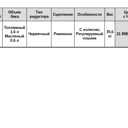
Объем
Тип
Ц
Сцепление
Особенности
Вес
й
бака
редуктора
с 
Топливный
С колесом;
1,6 л
35,6
Червячный
Ременное
Регулируемый
21 898
Масляный
кг
сошник
0,6 л