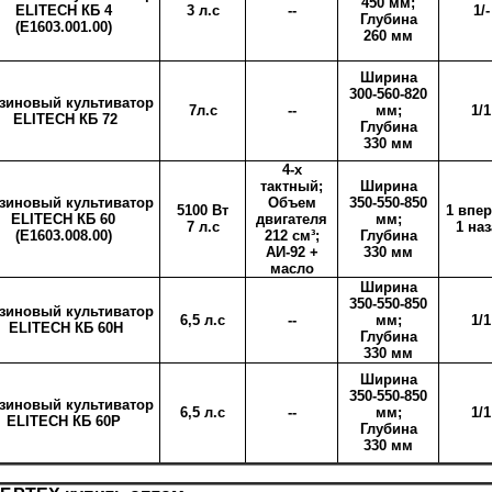
450 мм;
ELITECH КБ 4
3 л.с
--
1/-
Глубина
(Е1603.001.00)
260 мм
Ширина
300-560-820
зиновый культиватор
7л.с
--
мм;
1/1
ELITECH КБ 72
Глубина
330 мм
4-х
тактный;
Ширина
зиновый культиватор
Объем
350-550-850
5100 Вт
1 впер
ELITECH КБ 60
двигателя
мм;
7 л.с
1 на
(Е1603.008.00)
212 см³;
Глубина
АИ-92 +
330 мм
масло
Ширина
350-550-850
зиновый культиватор
6,5 л.с
--
мм;
1/1
ELITECH КБ 60Н
Глубина
330 мм
Ширина
350-550-850
зиновый культиватор
6,5 л.с
--
мм;
1/1
ELITECH КБ 60Р
Глубина
330 мм