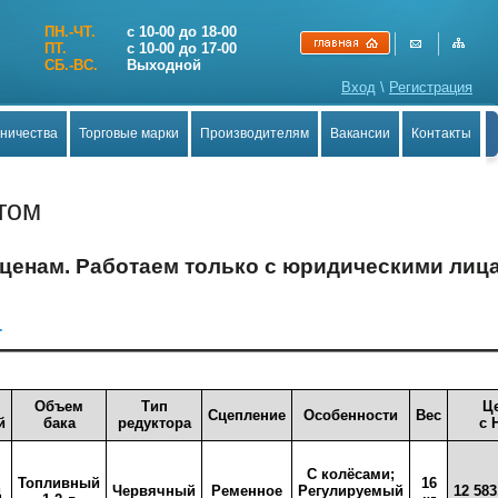
ПН.-ЧТ.
с 10-00 до 18-00
ПТ.
с 10-00 до 17-00
СБ.-ВС.
Выходной
Вход
\
Регистрация
дничества
Торговые марки
Производителям
Вакансии
Контакты
том
 ценам. Работаем только с юридическими лиц
.
Объем
Тип
Ц
Сцепление
Особенности
Вес
й
бака
редуктора
с 
С колёсами;
Топливный
16
д
Червячный
Ременное
Регулируемый
12 583