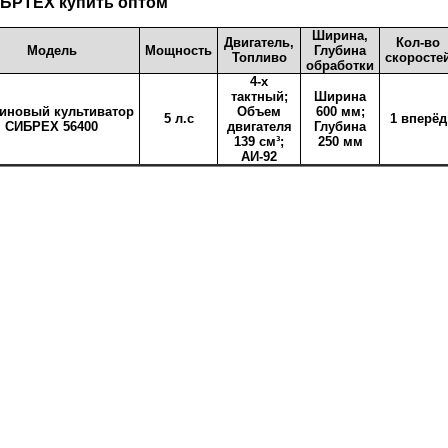
БРТЕХ купить оптом
Ширина,
Двигатель,
Кол-во
Модель
Мощность
Глубина
Топливо
скоросте
обработки
4-х
тактный;
Ширина
иновый культиватор
Объем
600 мм;
5 л.с
1 вперёд
СИБРЕХ 56400
двигателя
Глубина
139 см³;
250 мм
АИ-92