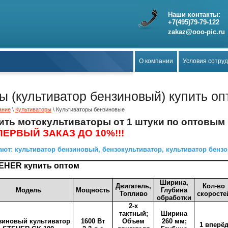
Наши контакты:
+7(495)79-79-122
zakaz@ooo-pic.ru
О компании
Условия сотру
ы (культиватор бензиновый) купить оп
ание
\
Культиваторы
\ Культиваторы бензиновые
пить мотокультиваторы от 1 штуки по оптовым
ПЕРВЫЙ ЗАКАЗ ДО 10%!!!
ют: культиватор бензиновый, бензокультиватор, культиватор бензо
EHER купить оптом
Ширина,
Двигатель,
Кол-во
Модель
Мощность
Глубина
Топливо
скоросте
обработки
2-х
тактный;
Ширина
зиновый культиватор
1600 Вт
Объем
260 мм;
1 вперё