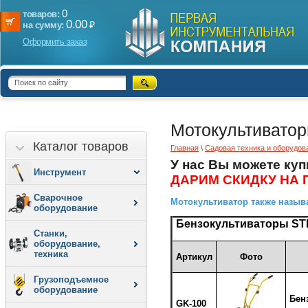
0
товаров:
0.00
₽
на сумму:
Оформить заказ
Мотокультиватор
Каталог товаров
Главная
\
Садовая техника и оборудов
У нас Вы можете ку
Инструмент
ДАРИМ СКИДКУ НА 
Сварочное
Мотокультиватор также называ
оборудование
Бензокультиваторы ST
Станки,
оборудование,
техника
Артикул
Фото
Грузоподъемное
оборудование
Бен
GK-100