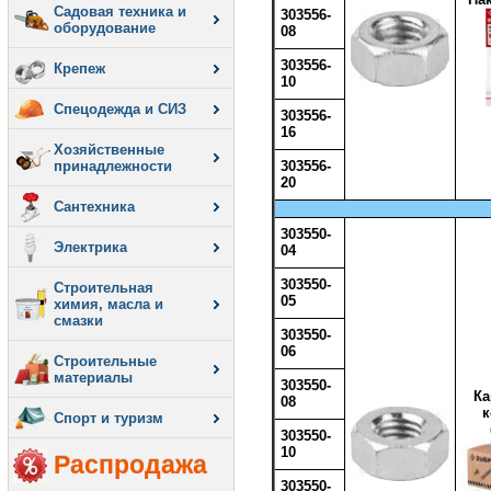
Садовая техника и
303556-
оборудование
08
303556-
Крепеж
10
Спецодежда и СИЗ
303556-
16
Хозяйственные
принадлежности
303556-
20
Сантехника
303550-
Электрика
04
303550-
Строительная
05
химия, масла и
смазки
303550-
06
Строительные
материалы
303550-
Ка
08
к
Спорт и туризм
303550-
10
Распродажа
303550-