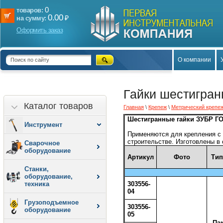
0
товаров:
0.00
₽
на сумму:
Оформить заказ
О компании
Гайки шестигран
Каталог товаров
Главная
\
Крепеж
\
Метрический крепе
Шестигранные гайки ЗУБР ГО
Инструмент
Применяются для крепления с 
строительстве. Изготовлены в 
Сварочное
оборудование
Артикул
Фото
Тип
Станки,
оборудование,
техника
303556-
04
Грузоподъемное
303556-
оборудование
05
Пак