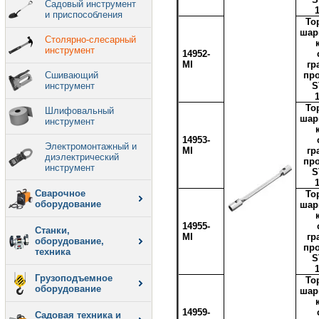
Садовый инструмент
и приспособления
То
шар
Столярно-слесарный
инструмент
14952-
MI
гр
Сшивающий
пр
инструмент
S
То
Шлифовальный
шар
инструмент
14953-
Электромонтажный и
MI
гр
диэлектрический
пр
инструмент
S
Сварочное
То
оборудование
шар
14955-
Станки,
MI
гр
оборудование,
пр
техника
S
Грузоподъемное
То
оборудование
шар
14959-
Садовая техника и