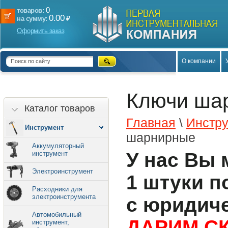
0
товаров:
0.00
₽
на сумму:
Оформить заказ
О компании
Ключи шар
Каталог товаров
Главная
\
Инстр
Инструмент
шарнирные
Аккумуляторный
У нас Вы 
инструмент
Электроинструмент
1 штуки п
Расходники для
электроинструмента
с юридич
Автомобильный
ДАРИМ СК
инструмент,