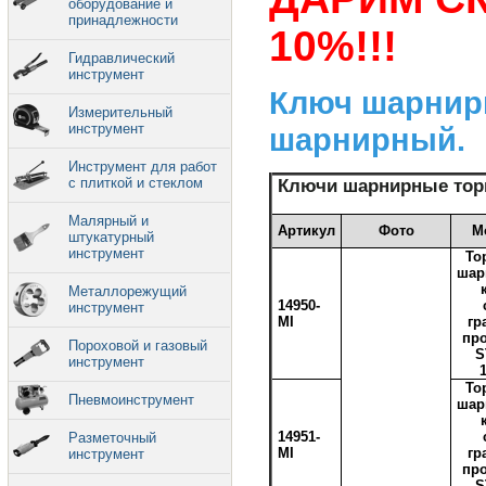
оборудование и
принадлежности
10%!!!
Гидравлический
инструмент
Ключ шарнир
Измерительный
инструмент
шарнирный.
Инструмент для работ
с плиткой и стеклом
Ключи шарнирные тор
Малярный и
Артикул
Фото
М
штукатурный
инструмент
То
шар
Металлорежущий
14950-
инструмент
MI
гр
пр
Пороховой и газовый
S
инструмент
То
Пневмоинструмент
шар
14951-
Разметочный
MI
гр
инструмент
пр
S