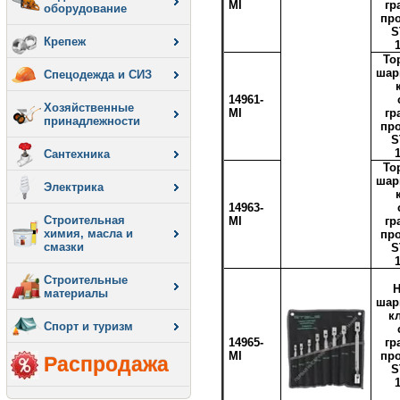
MI
гр
оборудование
пр
S
Крепеж
То
шар
Спецодежда и СИЗ
14961-
Хозяйственные
MI
гр
принадлежности
пр
S
Сантехника
То
шар
Электрика
14963-
Строительная
MI
гр
химия, масла и
пр
смазки
S
Строительные
Н
материалы
шар
к
Спорт и туризм
14965-
гр
MI
пр
Распродажа
S