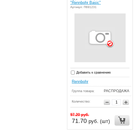
"Rennbohr Basic"
Артикул: П691231
Добавить к сравнению
Rennbohr
РАСПРОДАЖА
Группа товара:
Количество:
97.20
руб.
71.70
руб. (шт)