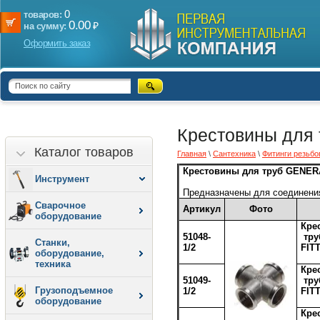
0
товаров:
0.00
₽
на сумму:
Оформить заказ
Крестовины для
Каталог товаров
Главная
\
Сантехника
\
Фитинги резьб
Крестовины для труб GENER
Инструмент
Предназначены для соединения
Сварочное
Артикул
Фото
оборудование
Кре
51048-
тр
Станки,
1/2
FIT
оборудование,
техника
Кре
51049-
тр
Грузоподъемное
1/2
FIT
оборудование
Кре