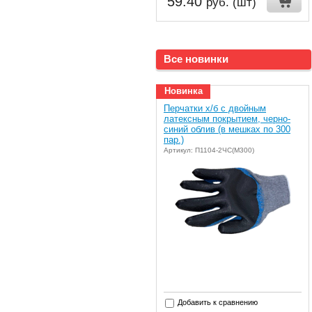
59.40
руб. (шт)
Все новинки
Новинка
Перчатки х/б с двойным
латексным покрытием, черно-
синий облив (в мешках по 300
пар.)
Артикул: П1104-2ЧС(М300)
Добавить к сравнению