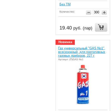
Без ТМ
Количество:
19.40
руб. (пар)
Новинка
Газ универсальный "GAS No1",
всесезонный, для портативных
газовых приборов, 227 г
Артикул: (П)GAS No1