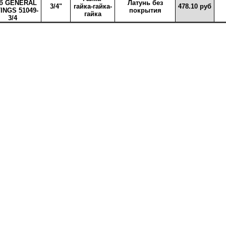
уб GENERAL
Латунь без
3/4"
гайка-гайка-
478.10 руб
TINGS 51049-
покрытия
гайка
3/4