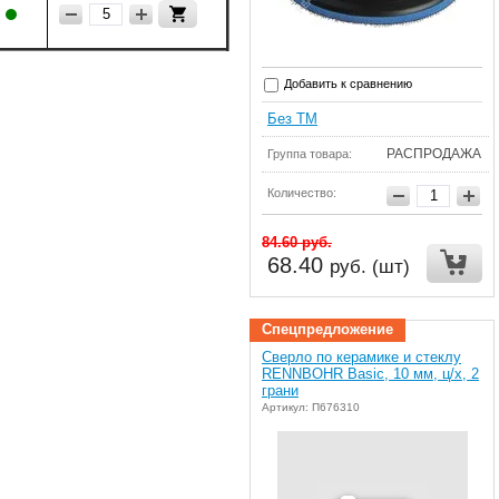
Добавить к сравнению
Без ТМ
РАСПРОДАЖА
Группа товара:
Количество:
84.60
руб.
68.40
руб. (шт)
Спецпредложение
Сверло по керамике и стеклу
RENNBOHR Basic, 10 мм, ц/х, 2
грани
Артикул: П676310