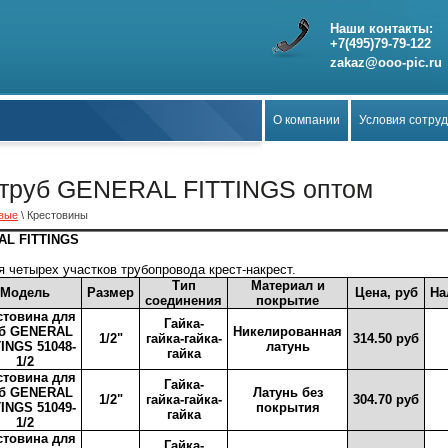
Наши контакты:
+7(495)79-79-122
zakaz@ooo-pic.ru
О компании
Условия сотру
 труб GENERAL FITTINGS оптом
овые
\ Крестовины
AL FITTINGS
 четырех участков трубопровода крест-накрест.
Тип
Материал и
Модель
Размер
Цена, руб
На
соединения
покрытие
стовина для
Гайка-
уб GENERAL
Никелированная
1/2"
гайка-гайка-
314.50 руб
TINGS 51048-
латунь
гайка
1/2
стовина для
Гайка-
уб GENERAL
Латунь без
1/2"
гайка-гайка-
304.70 руб
TINGS 51049-
покрытия
гайка
1/2
стовина для
Гайка-