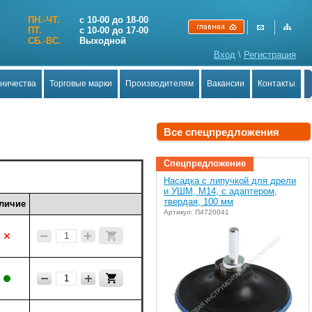
ПН.-ЧТ.
с 10-00 до 18-00
ПТ.
с 10-00 до 17-00
СБ.-ВС.
Выходной
Вход
\
Регистрация
дничества
Торговые марки
Производителям
Вакансии
Контакты
Все спецпредложения
Спецпредложение
Насадка с липучкой для дрели
и УШМ, М14, с адаптером,
твердая, 100 мм
личие
Артикул: П4720041