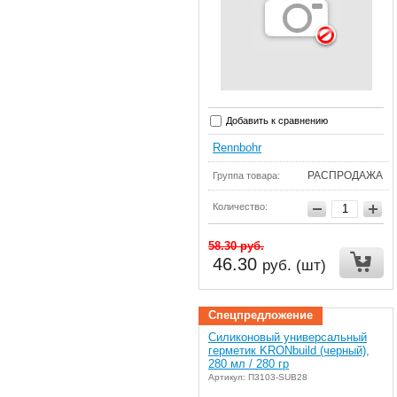
Добавить к сравнению
Rennbohr
РАСПРОДАЖА
Группа товара:
Количество:
58.30
руб.
46.30
руб. (шт)
Спецпредложение
Силиконовый универсальный
герметик KRONbuild (черный),
280 мл / 280 гр
Артикул: П3103-SUB28