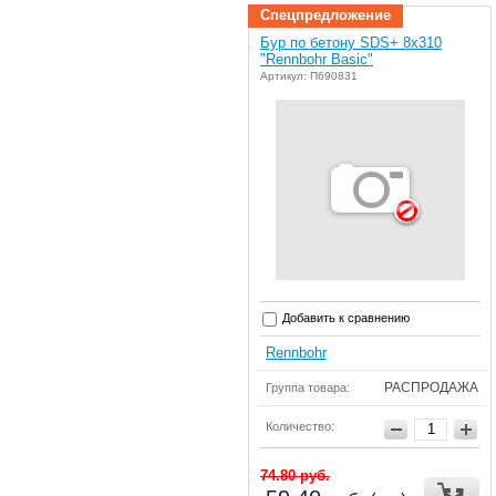
Спецпредложение
Бур по бетону SDS+ 8х310
"Rennbohr Basic"
Артикул: П690831
Добавить к сравнению
Rennbohr
РАСПРОДАЖА
Группа товара:
Количество:
74.80
руб.