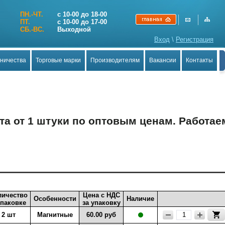
ПН.-ЧТ.
с 10-00 до 18-00
ПТ.
с 10-00 до 17-00
СБ.-ВС.
Выходной
Вход
\
Регистрация
дничества
Торговые марки
Производителям
Вакансии
Контакты
а от 1 штуки по оптовым ценам. Работае
личество
Цена с НДС
Особенности
Наличие
упаковке
за упаковку
2 шт
Магнитные
60.00 руб