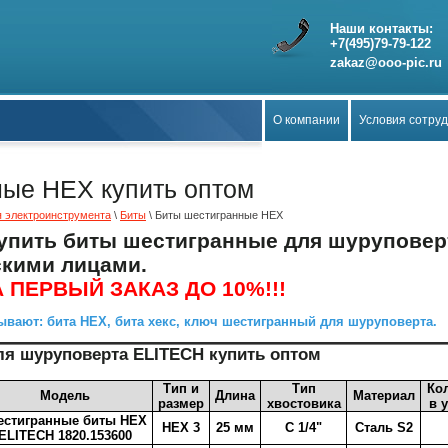
Наши контакты:
+7(495)79-79-122
zakaz@ooo-pic.ru
О компании
Условия сотру
ные HEX купить оптом
я электроинструмента
\
Биты
\ Биты шестигранные HEX
упить биты шестигранные для шуруповерт
скими лицами.
 ПЕРВЫЙ ЗАКАЗ ДО 10%!!!
ывают: бита HEX, бита хекс, ключ шестигранный для шуруповерта.
я шуруповерта ELITECH купить оптом
Тип и
Тип
Ко
Модель
Длина
Материал
размер
хвостовика
в 
стигранные биты HEX
HEX 3
25 мм
C 1/4"
Cталь S2
ELITECH 1820.153600