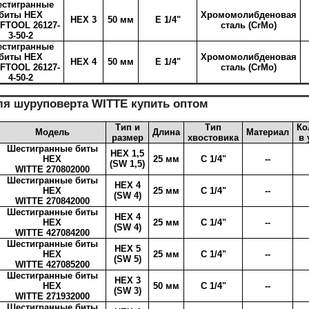
стигранные
биты HEX
Хромомолибденовая
HEX 3
50 мм
E 1/4"
FTOOL 26127-
сталь (CrMo)
3-50-2
стигранные
биты HEX
Хромомолибденовая
HEX 4
50 мм
E 1/4"
FTOOL 26127-
сталь (CrMo)
4-50-2
я шуруповерта WITTE купить оптом
Тип и
Тип
Ко
Модель
Длина
Материал
размер
хвостовика
в 
Шестигранные биты
HEX 1,5
HEX
25 мм
C 1/4"
--
(SW 1,5)
WITTE 270802000
Шестигранные биты
HEX 4
HEX
25 мм
C 1/4"
--
(SW 4)
WITTE 270842000
Шестигранные биты
HEX 4
HEX
25 мм
C 1/4"
--
(SW 4)
WITTE 427084200
Шестигранные биты
HEX 5
HEX
25 мм
C 1/4"
--
(SW 5)
WITTE 427085200
Шестигранные биты
HEX 3
HEX
50 мм
C 1/4"
--
(SW 3)
WITTE 271932000
Шестигранные биты