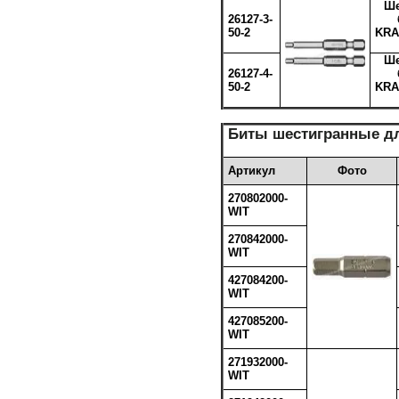
Ше
26127-3-
50-2
KRA
Ше
26127-4-
50-2
KRA
Биты шестигранные дл
Артикул
Фото
270802000-
WIT
270842000-
WIT
427084200-
WIT
427085200-
WIT
271932000-
WIT