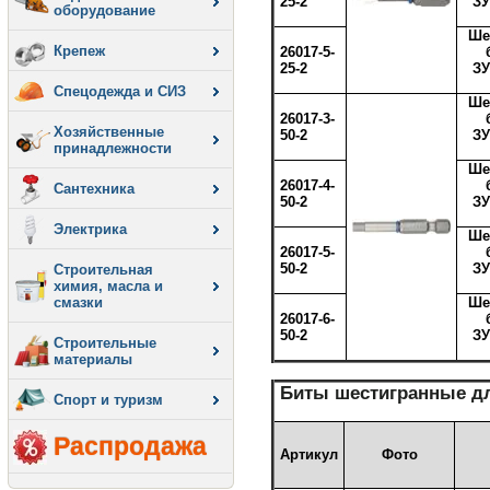
25-2
ЗУ
оборудование
Ше
Крепеж
26017-5-
25-2
ЗУ
Спецодежда и СИЗ
Ше
26017-3-
Хозяйственные
50-2
ЗУ
принадлежности
Ше
26017-4-
Сантехника
50-2
ЗУ
Электрика
Ше
26017-5-
50-2
ЗУ
Строительная
химия, масла и
смазки
Ше
26017-6-
50-2
ЗУ
Строительные
материалы
Биты шестигранные д
Спорт и туризм
Распродажа
Артикул
Фото