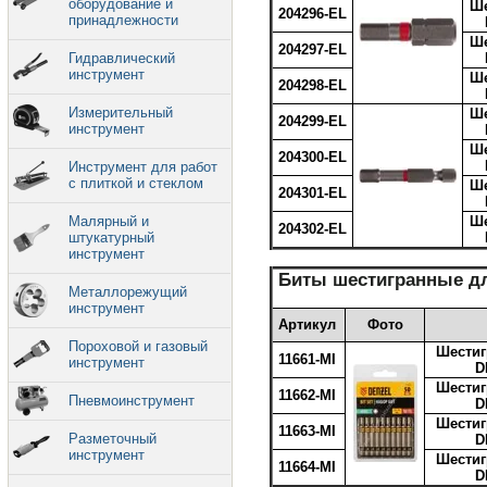
оборудование и
Ше
204296-EL
принадлежности
Ше
204297-EL
Гидравлический
инструмент
Ше
204298-EL
Измерительный
Ше
204299-EL
инструмент
Ше
204300-EL
Инструмент для работ
с плиткой и стеклом
Ше
204301-EL
Малярный и
Ше
204302-EL
штукатурный
инструмент
Биты шестигранные дл
Металлорежущий
инструмент
Артикул
Фото
Пороховой и газовый
Шестиг
11661-MI
инструмент
D
Шестиг
11662-MI
Пневмоинструмент
D
Шестиг
11663-MI
Разметочный
D
инструмент
Шестиг
11664-MI
D