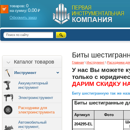
0
товаров:
0.00
₽
на сумму:
Оформить заказ
Биты шестигран
Каталог товаров
Главная
\
Инструмент
\
Расходники дл
У нас Вы можете к
Инструмент
только с юридиче
ДАРИМ СКИДКУ НА
Аккумуляторный
инструмент
Биту шестигранную так же наз
Электроинструмент
Биты шестигранные дл
Расходники для
электроинструмента
Артикул
Фото
Ше
Автомобильный
204295-EL
инструмент,