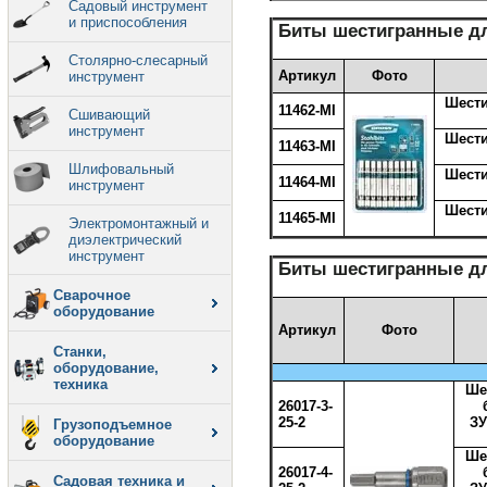
Садовый инструмент
и приспособления
Биты шестигранные д
Столярно-слесарный
Артикул
Фото
инструмент
Шести
11462-MI
Сшивающий
инструмент
Шести
11463-MI
Шлифовальный
Шести
11464-MI
инструмент
Шести
11465-MI
Электромонтажный и
диэлектрический
инструмент
Биты шестигранные д
Сварочное
оборудование
Артикул
Фото
Станки,
оборудование,
техника
Ше
26017-3-
25-2
ЗУ
Грузоподъемное
оборудование
Ше
26017-4-
Садовая техника и