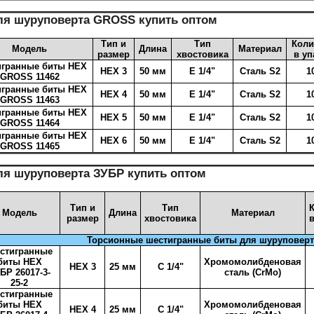
ля шуруповерта
GROSS купить оптом
Тип и
Тип
Коли
Модель
Длина
Материал
размер
хвостовика
в уп
гранные биты HEX
HEX 3
50 мм
Е 1/4"
Сталь S2
1
GROSS 11462
гранные биты HEX
HEX 4
50 мм
Е 1/4"
Сталь S2
1
GROSS 11463
гранные биты HEX
HEX 5
50 мм
Е 1/4"
Сталь S2
1
GROSS 11464
гранные биты HEX
HEX 6
50 мм
Е 1/4"
Сталь S2
1
GROSS 11465
ля шуруповерта
ЗУБР купить оптом
Тип и
Тип
Модель
Длина
Материал
размер
хвостовика
Торсионные шестигранные биты для шуруповерт
стигранные
биты HEX
Хромомолибденовая
HEX 3
25 мм
C 1/4"
БР 26017-3-
сталь (CrMo)
25-2
стигранные
биты HEX
Хромомолибденовая
HEX 4
25 мм
C 1/4"