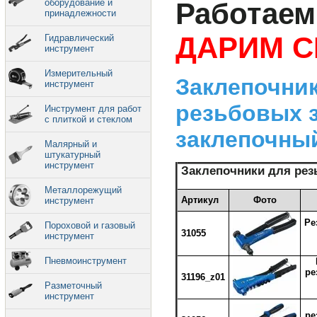
оборудование и
Работаем
принадлежности
ДАРИМ С
Гидравлический
инструмент
Измерительный
Заклепочник
инструмент
резьбовых з
Инструмент для работ
с плиткой и стеклом
заклепочны
Малярный и
штукатурный
инструмент
Заклепочники для рез
Металлорежущий
Артикул
Фото
инструмент
Ре
Пороховой и газовый
31055
инструмент
Пневмоинструмент
ре
31196_z01
Разметочный
инструмент
ре