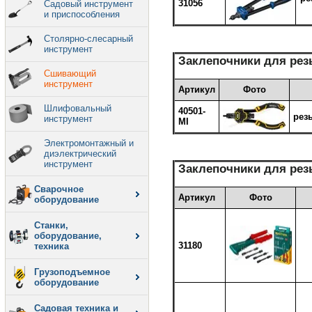
31056
Садовый инструмент
и приспособления
Столярно-слесарный
инструмент
Заклепочники для рез
Сшивающий
инструмент
Артикул
Фото
Шлифовальный
40501-
рез
инструмент
MI
Электромонтажный и
диэлектрический
инструмент
Заклепочники для рез
Сварочное
Артикул
Фото
оборудование
Станки,
оборудование,
31180
техника
Грузоподъемное
оборудование
Садовая техника и