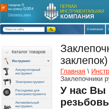
0
товаров:
0.00
₽
на сумму:
Оформить заказ
О компании
Заклепоч
Каталог товаров
заклепок)
Инструмент
Главная
\
Инст
Аккумуляторный
инструмент
Заклепочники р
Электроинструмент
У нас Вы
Расходники для
электроинструмента
резьбовы
Автомобильный
инструмент,