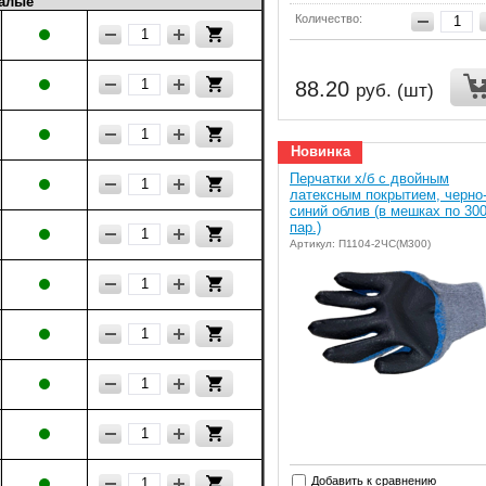
алые
Количество:
88.20
руб. (шт)
Новинка
Перчатки х/б с двойным
латексным покрытием, черно
синий облив (в мешках по 30
пар.)
Артикул: П1104-2ЧС(М300)
Добавить к сравнению