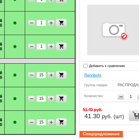
б
б
б
б
б
Добавить к сравнению
б
Rennbohr
б
РАСПРОДА
Группа товара:
б
Количество:
б
51.40
руб.
41.30
руб. (шт)
б
б
Спецпредложение