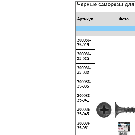
Черные саморезы для 
Артикул
Фото
300036-
35-019
300036-
35-025
300036-
35-032
300036-
35-035
300036-
35-041
300036-
35-045
300036-
35-051