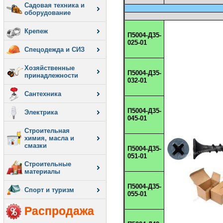
Садовая техника и
оборудование
Крепеж
П5004-Д35-
025-01
Спецодежда и СИЗ
Хозяйственные
П5004-Д35-
принадлежности
032-01
Сантехника
П5004-Д35-
Электрика
045-01
Строительная
химия, масла и
смазки
П5004-Д35-
051-01
Строительные
материалы
П5004-Д35-
Спорт и туризм
055-01
Распродажа