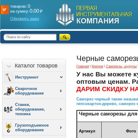
0
товаров:
0.00
₽
на сумму:
Оформить заказ
Черные саморезы
Каталог товаров
Главная
\
Крепеж
\
Саморезы, шурупы
У нас Вы можете к
Инструмент
оптовым ценам. Р
ДАРИМ СКИДКУ НА
Сварочное
оборудование
Саморез черный также называ
гипсокартон-дерево, саморез
Станки,
оборудование,
Черные саморезы для 
техника
Грузоподъемное
оборудование
Артикул
Фото