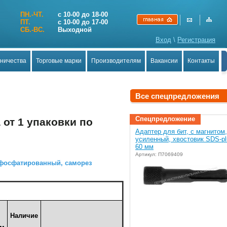
ПН.-ЧТ.
с 10-00 до 18-00
ПТ.
с 10-00 до 17-00
СБ.-ВС.
Выходной
Вход
\
Регистрация
дничества
Торговые марки
Производителям
Вакансии
Контакты
Все спецпредложения
Спецпредложение
от 1 упаковки по
Адаптер для бит, с магнитом,
усиленный, хвостовик SDS-pl
60 мм
Артикул: П7069409
з фосфатированный, саморез
Наличие