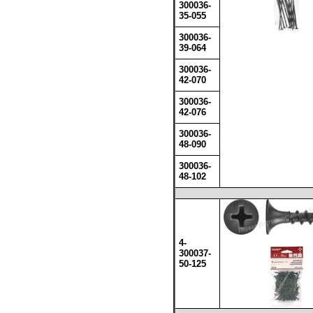
300036-
35-055
300036-
39-064
300036-
42-070
300036-
42-076
300036-
48-090
300036-
48-102
4-
300037-
50-125