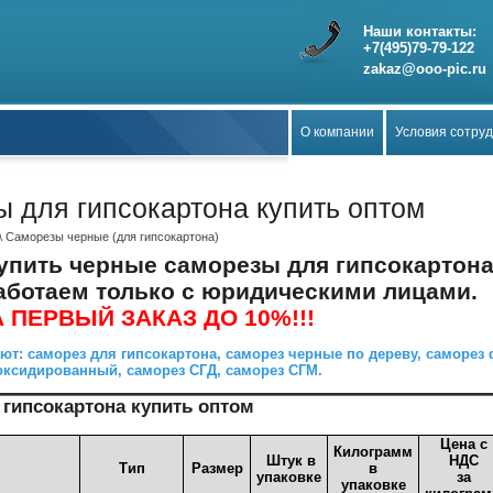
Наши контакты:
+7(495)79-79-122
zakaz@ooo-pic.ru
О компании
Условия сотру
 для гипсокартона купить оптом
\ Саморезы черные (для гипсокартона)
упить черные саморезы для гипсокартона 
аботаем только с юридическими лицами.
 ПЕРВЫЙ ЗАКАЗ ДО 10%!!!
ют: саморез для гипсокартона, саморез черные по дереву, саморе
 оксидированный, саморез СГД, саморез СГМ.
гипсокартона купить оптом
Цена с
Килограмм
Штук в
НДС
Тип
Размер
в
упаковке
за
упаковке