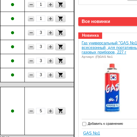
Все новинки
Новинка
Газ универсальный "GAS No1
всесезонный, для портативн
газовых приборов, 227 г
Артикул: (П)GAS No1
Добавить к сравнению
GAS No1