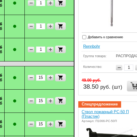
б
б
б
б
Добавить к сравнению
Rennbohr
б
б
РАСПРОДА
Группа товара:
Количество:
б
б
49.00
руб.
38.50
руб. (шт)
б
б
Спецпредложение
Ствол пожарный РС-50 П
(Пластик)
Артикул: П1066-РС-50П
б
б