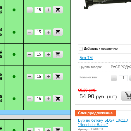
б
б
б
б
Добавить к сравнению
б
б
Без ТМ
РАСПРОДА
Группа товара:
б
Количество:
б
69.20
руб.
54.90
руб. (шт)
б
б
Спецпредложение
Бур по бетону SDS+ 10x110
"Rennbohr Basic"
б
Артикул: П691011