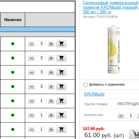
Силиконовый универсальный
герметик KRONbuild (черный)
280 мл / 280 гр
Артикул: П3103-SUB28
Наличие
Добавить к сравнению
KRONbuild
РАСПРОДА
Группа товара:
Количество:
127.90
руб.
61.00
руб. (шт)