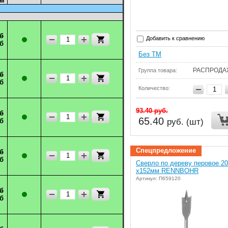
мм
б
Добавить к сравнению
б
Без ТМ
РАСПРОДА
Группа товара:
б
б
Количество:
93.40
руб.
б
65.40
руб. (шт)
б
Спецпредложение
б
б
Сверло по дереву перовое 20
х152мм RENNBOHR
Артикул: П659120
б
б